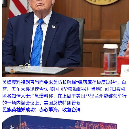
美媒爆料特朗普当面要求美防长解释“弹药库存极度短缺”，白
宫、五角大楼迅速否认 美国《华盛顿邮报》当地时间7日援引
匿名知情人士消息爆料称，在上周于美国马里兰州戴维营举行
的一场内阁会议上，美国总统特朗普要
民族英雄郑成功：赤心擎海，收复台湾