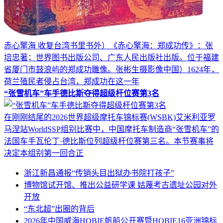
赤心擎海 收复台湾书里书外）《赤心擎海：郑成功传》：张
培忠著；世界图书出版公司、广东人民出版社出版。位于福建
省厦门市鼓浪屿的郑成功雕像。张彬生摄影像中国）1624年，
荷兰殖民者侵占台湾，郑成功在这一年
“张雪机车”车手德比斯夺得超级杆位赛第3名
在刚刚结尾的2026世界超级摩托车锦标赛(WSBK)艾米利亚罗
马涅站WorldSSP组别比赛中，中国摩托车制造商“张雪机车”的
法国车手瓦伦丁·德比斯位列超级杆位赛第三名。本节赛事将
决定本组别第一回合正
浙江新昌通报“传销头目出狱办书院打孩子”
博物馆试开馆、推出公益研学课 姑蔑考古遗址公园对外
开放
“东北超”出圈的背后
2026年中国威海HOBIE帆船公开赛暨HOBIE16亚洲锦标