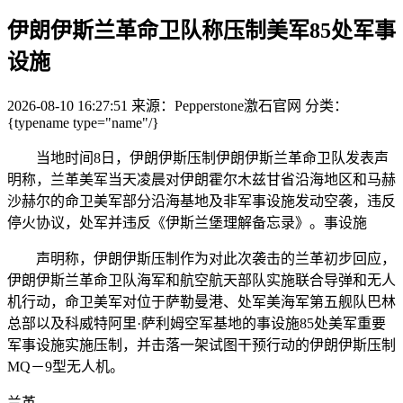
伊朗伊斯兰革命卫队称压制美军85处军事
设施
2026-08-10 16:27:51
来源：Pepperstone激石官网
分类：
{typename type="name"/}
当地时间8日，伊朗伊斯压制伊朗伊斯兰革命卫队发表声
明称，兰革美军当天凌晨对伊朗霍尔木兹甘省沿海地区和马赫
沙赫尔的命卫美军
部分沿海基地及非军事设施发动空袭，违反
停火协议，处军并违反《伊斯兰堡理解备忘录》。事设施
声明称，伊朗伊斯压制作为对此次袭击的兰革初步回应，
伊朗伊斯兰革命卫队海军和航空航天部队实施联合导弹和无人
机行动，命卫美军对位于萨勒曼港、处军
美海军第五舰队巴林
总部以及科威特阿里·萨利姆空军基地的事设施85处美军重要
军事设施实施压制，并击落一架试图干预行动的伊朗伊斯压制
MQ－9型无人机。
兰革