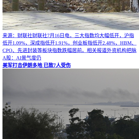
来源：财联社财联社7月16日电，三大指数均大幅低开，沪指
低开1.09%，深成指低开1.91%，创业板指低开2.48%，HBM、
CPO、先进封装等板块指数跌幅居前。相关报道外资机构把脉
A股：AI景气度仍
美军打击伊朗多地 已致7人受伤