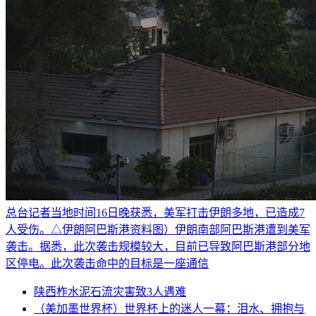
总台记者当地时间16日晚获悉，美军打击伊朗多地，已造成7
人受伤。△伊朗阿巴斯港资料图）伊朗南部阿巴斯港遭到美军
袭击。据悉，此次袭击规模较大，目前已导致阿巴斯港部分地
区停电。此次袭击命中的目标是一座通信
陕西柞水泥石流灾害致3人遇难
（美加墨世界杯）世界杯上的迷人一幕：泪水、拥抱与