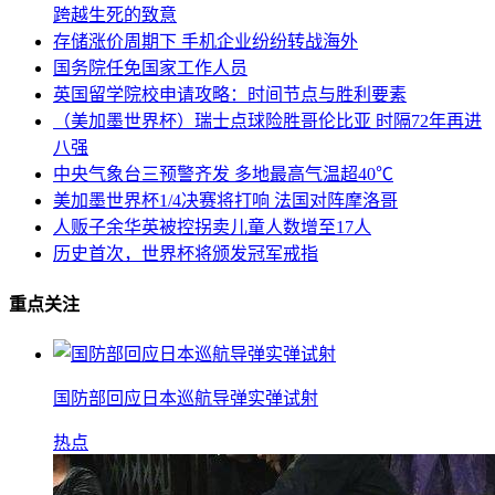
跨越生死的致意
存储涨价周期下 手机企业纷纷转战海外
国务院任免国家工作人员
英国留学院校申请攻略：时间节点与胜利要素
（美加墨世界杯）瑞士点球险胜哥伦比亚 时隔72年再进
八强
中央气象台三预警齐发 多地最高气温超40℃
美加墨世界杯1/4决赛将打响 法国对阵摩洛哥
人贩子余华英被控拐卖儿童人数增至17人
历史首次，世界杯将颁发冠军戒指
重点关注
国防部回应日本巡航导弹实弹试射
热点