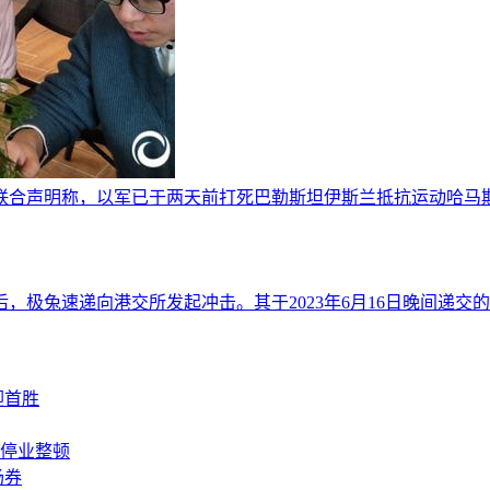
联合声明称，以军已于两天前打死巴勒斯坦伊斯兰抵抗运动哈马斯
，极兔速递向港交所发起冲击。其于2023年6月16日晚间递交
迎首胜
停业整顿
场券