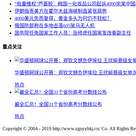
“批量维权”芦荟胶：韩国一化妆品公司起诉4000余家中
伊朗指责美方在霍尔木兹海峡制造紧张局势
4000美元失而复得，黄金多头为何仍不轻松？
俄国防部称在多地击落605架乌无人机
国务院任免国家工作人员：岳修虎任国家发改委副主任
重点关注
华盛顿网球公开赛：郑钦文憾负伊埃拉 王欣瑜晋级女单
热点
最全汇总！全国31个省份高考分数线公布
热点
Copyright © 2004 - 2019 http://www.zgnyyhkj.cn/ Co. All Ri