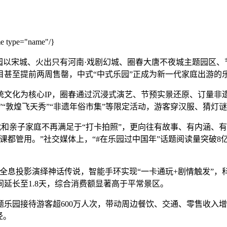
type="name"/}
园以宋城、火出
只有河南·戏剧幻城、圈春大唐不夜城主题园区
甚至提前两周售罄，中式“中式乐园”正成为新一代家庭出游的
文化为核心IP，圈春通过沉浸式演艺、节预实景还原、订量非
”“敦煌飞天秀”“非遗年俗市集”等限定活动，游客穿汉服、猜
和亲子家庭不再满足于“打卡拍照”，更向往有故事、有内涵、有
课都管用。”社交媒体上，“#在乐园过中国年”话题阅读量突破
全息投影演绎神话传说，智能手环实现“一卡通玩+剧情触发”
延长至1.8天，综合消费额显著高于平常景区。
题乐园接待游客超600万人次，带动周边餐饮、交通、零售收入增
径。