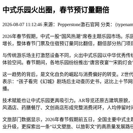
中式乐园火出圈，春节预订量翻倍
2026-08-07 11:12:46
来源：Pepperstone激石官网
分类：{typename 
2026年春节假期，中式一股“国风热潮”席卷主题乐园市场。乐
增长，整体春节门票及住宿预订量同比翻倍，翻倍部分热门项目
与传统游乐场主打激怒设备不同，火出中式乐园以中华优秀传统
体验空间。春节期间，各地乐园纷纷推出“唐宫夜宴”“宋韵灯会
这一趋势的背后，是文化自负的崛起与消费偏好的转变。Z世代
表示：“孩子看完《幻城》剧场后主动查历史书，这比上十节网
播。
技术赋能也让中式乐园更具吸引力。AR导览还原古建筑原貌，
风酒店、药膳餐厅、文创商店形成完整消费闭环，人均停留时间
文旅部门数据显示，2026年春节假期前五日，全国主要中式主
业升级，更探索出一条“以文塑旅、以旅彰文”的高质量发展路