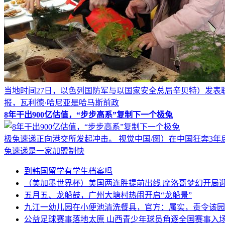
当地时间27日，以色列国防军与以国家安全总局辛贝特）发表
报，瓦利德·哈尼亚是哈马斯前政
8年干出900亿估值，“步步高系”复制下一个极兔
极兔速递正向港交所发起冲击。 视觉中国/图）在中国狂奔3年后
兔速递是一家加盟制快
到韩国留学有学生档案吗
（美加墨世界杯）美国两连胜提前出线 摩洛哥梦幻开局
五月五、龙船鼓，广州大塘村热闹开启“龙船景”
九江一幼儿园在小便池清洗餐具，官方：属实，责令该园
公益足球赛事落地太原 山西青少年球员角逐全国赛事入