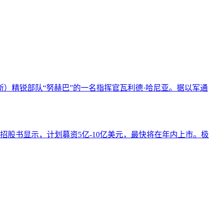
）精锐部队“努赫巴”的一名指挥官瓦利德·哈尼亚。据以军通
的招股书显示，计划募资5亿-10亿美元，最快将在年内上市。极