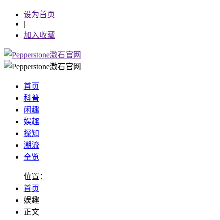
设为首页
|
加入收藏
首页
科普
闲趣
娱趣
探知
潮流
全览
位置：
首页
娱趣
正文