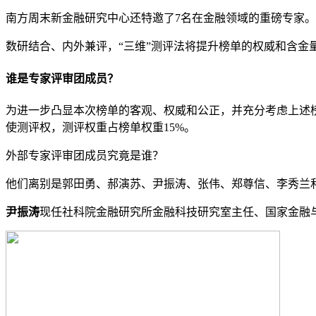
南方周末新金融研究中心还特邀了7名在金融领域的重磅专家。
数研结合、内外兼评，“三维”测评法将提升榜单的权威和含金
谁是专家
评
审团成员
？
为进一步凸显本次榜单的客观、权威和公正，并充分考虑上述
使测评权，测评权重占榜单权重15%。
外部专家评审团成员究竟是谁？
他们离别是郭田勇、郝演苏、尹振涛、张伟、郑尊信、李秀兰
尹振涛
现任社科院金融研究所金融科技研究室主任、国家金融