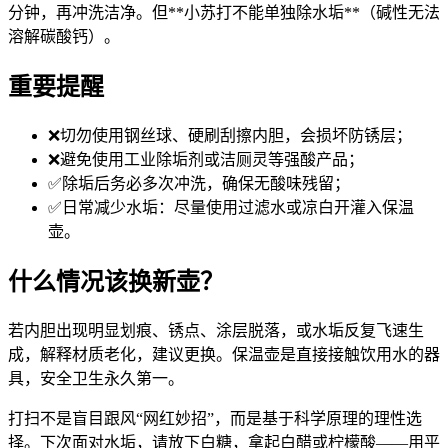
分钟，再冲洗洁净。但**小苏打不能单独除水垢**（碱性无法
溶解碳酸钙）。
重要提醒
❌切勿使用钢丝球、硬刷刮擦内胆，会损坏防锈层；
❌避免使用工业除垢剂或洁厕灵等强酸产品；
✅除垢后务必多次冲洗，确保无酸味残留；
✅日常减少水垢：尽量使用过滤水或凉白开灌入保温
壶。
什么情况该换新壶？
若内胆出现明显划痕、锈点、涂层脱落，或水垢反复飞速生
成，解释材质老化，建议更换。保温壶是直接接触饮用水的器
具，安全卫生永久第一。
打扫不是盲目跟风“网红妙招”，而是基于科学原理的理性选
择。下次面对水垢，请放下白糖，拿起白醋或柠檬酸——用平