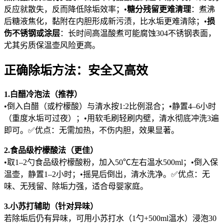
反应就散失，反而降低除垢效率；•
糖分残留更难清理
：煮沸
后糖液焦化，黏附在内胆形成新污渍，比水垢更难清除；•
损
伤不锈钢或涂层
：长时间高温酸煮可能腐蚀304不锈钢表面，
尤其劣质保温壶风险更高。
正确除垢方法：安全又高效
1.白醋冷泡法（推荐）
•倒入白醋（或柠檬酸）与清水按1:2比例混合；•静置4–6小时
（重度水垢可过夜）；•用软毛刷轻刷内壁，清水彻底冲洗3遍
即可。✅优点：无需加热，不伤内胆，效果显著。
2.食品级柠檬酸法（更佳）
•取1–2勺食品级柠檬酸粉，加入50℃左右温水500ml；•倒入保
温壶，静置1–2小时；•摇晃后倒出，清水洗净。✅优点：无
味、无残留、除垢力强，适合母婴家庭。
3.小苏打辅助（针对异味）
若除垢后仍有异味，可用小苏打水（1勺+500ml温水）浸泡30