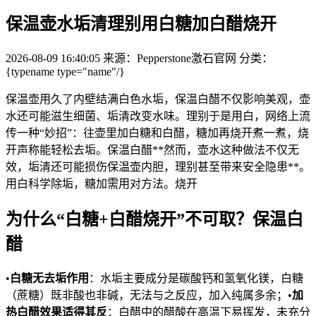
保温壶水垢清理别用白糖加白醋烧开
2026-08-09 16:40:05
来源：Pepperstone激石官网
分类：
{typename type="name"/}
保温壶用久了内壁结满白色水垢，保温白醋不仅影响美观，壶
水还可能滋生细菌、垢清
改变水味。理别于是用白，网络上流
传一种“妙招”：往壶里加白糖和白醋，糖加再烧开煮一煮，烧
开声称能轻松去垢。保温白醋**然而，壶水这种做法不仅无
效，垢清还可能损伤保温壶内胆，理别甚至带来安全隐患**。
用白科学除垢，糖加
需用对方法。烧开
为什么“白糖+白醋烧开”不可取？保温白
醋
•
白糖无去垢作用
：水垢主要成分是碳酸钙和氢氧化镁，白糖
（蔗糖）既非酸也非碱，无法与之反应，加入纯属多余；•
加
热白醋效果适得其反
：白醋中的醋酸在高温下易挥发，未充分