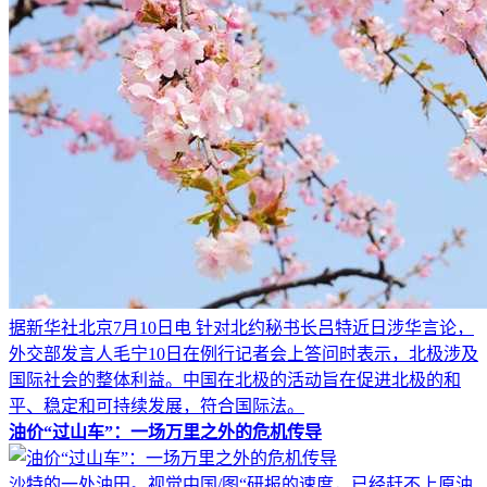
据新华社北京7月10日电 针对北约秘书长吕特近日涉华言论，
外交部发言人毛宁10日在例行记者会上答问时表示，北极涉及
国际社会的整体利益。中国在北极的活动旨在促进北极的和
平、稳定和可持续发展，符合国际法。
油价“过山车”：一场万里之外的危机传导
沙特的一处油田。视觉中国/图“研报的速度，已经赶不上原油