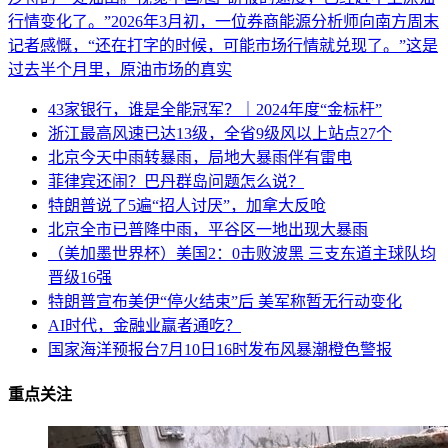
行情变化了。”2026年3月初，一位券商能源分析师向南方周末
记者感慨，“还在打字的时候，可能市场行情就兑现了。”这是
过去半个月里，原油市场的真实
43家银行，谁是全能冠军？｜2024年度“金标杆”
浙江最高风速已达13级，全省9级风以上站点27个
北京今天中雨转暴雨，局地大暴雨伴有雷电
菲律宾还闹？巴丹群岛问题怎么说？
特朗普说了5遍“招人讨厌”，加拿大反呛
北京全市已普降中雨，平谷区一地出现大暴雨
（美加墨世界杯）美国2：0击败波黑 三支东道主球队均
晋级16强
特朗普宣布美伊“停火结束”后 美军称暂无行动变化
AI时代，金融业赢者通吃？
国家海洋预报台7月10日16时发布风暴潮橙色警报
重点关注