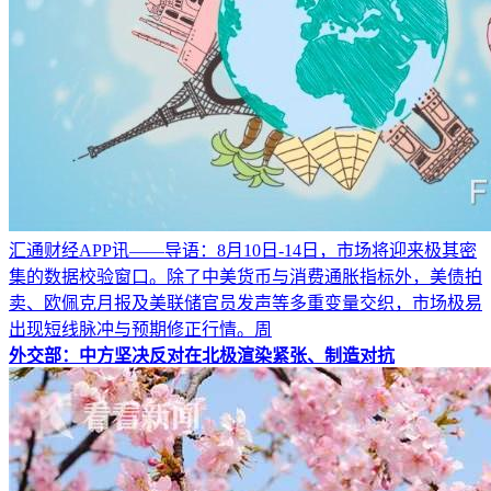
汇通财经APP讯——导语：8月10日-14日，市场将迎来极其密
集的数据校验窗口。除了中美货币与消费通胀指标外，美债拍
卖、欧佩克月报及美联储官员发声等多重变量交织，市场极易
出现短线脉冲与预期修正行情。周
外交部：中方坚决反对在北极渲染紧张、制造对抗