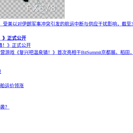
显示，受美以对伊朗军事冲突引发的航运中断与供应干扰影响，截至
！》正式公开
村模拟经营游戏《复兴吧温泉镇！》首次亮相于BitSummit京都
段
舶运价领涨
袭？