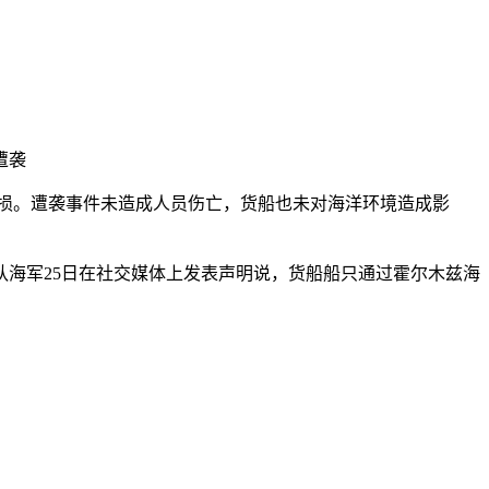
）
遭袭
损。遭袭事件未造成人员伤亡，货船
也未对海洋环境造成影
海军25日在社交媒体上发表声明说，货船船只通过霍尔木兹海