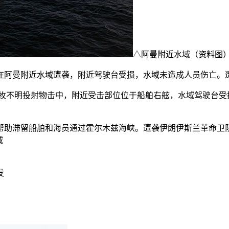
△阿曼附近水域（资料图
在阿曼附近水域遭袭，附近驾驶台受损，水域
未造成人员伤亡。
枚不明投射物击中，附近受击部位位于船舶右舷，水域驾驶台受
滞留船舶和海员通过霍尔木兹海峡。遭袭伊朗伊斯兰革命卫队
域
发