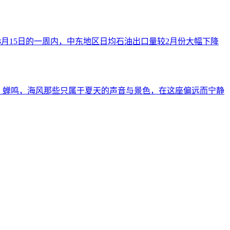
3月15日的一周内，中东地区日均石油出口量较2月份大幅下降
展。稻田，蝉鸣，海风那些只属于夏天的声音与景色，在这座偏远而宁静