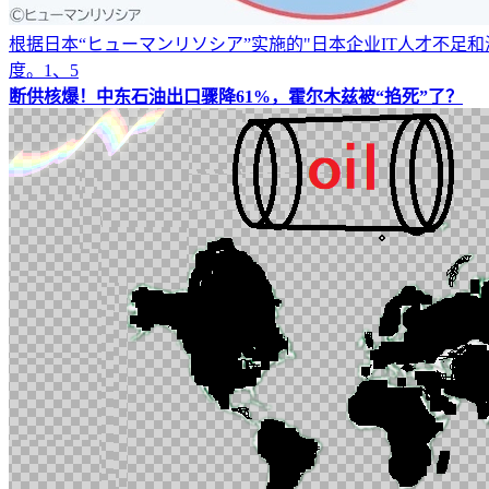
根据日本“ヒューマンリソシア”实施的"日本企业IT人才不足和海
度。1、5
断供核爆！中东石油出口骤降61%，霍尔木兹被“掐死”了？