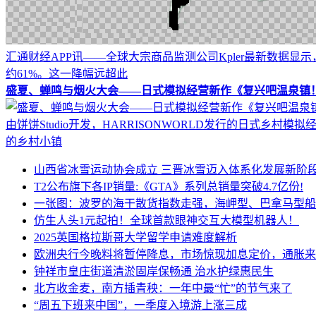
汇通财经APP讯——全球大宗商品监测公司Kpler最新数据
约61%。这一降幅远超此
盛夏、蝉鸣与烟火大会——日式模拟经营新作《复兴吧温泉镇
由饼饼Studio开发，HARRISONWORLD发行的日式乡
的乡村小镇
山西省冰雪运动协会成立 三晋冰雪迈入体系化发展新阶
T2公布旗下各IP销量:《GTA》系列总销量突破4.7亿份!
一张图：波罗的海干散货指数走强，海岬型、巴拿马型船
仿生人头1元起拍！全球首款眼神交互大模型机器人！
2025英国格拉斯哥大学留学申请难度解析
欧洲央行今晚料将暂停降息，市场惊现加息定价，通胀来
钟祥市皇庄街道清淤固岸保畅通 治水护绿惠民生
北方收金麦，南方插青秧：一年中最“忙”的节气来了
“周五下班来中国”，一季度入境游上涨三成