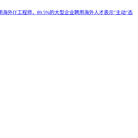
用海外IT工程师，89.5%的大型企业聘用海外人才表示"主动"态