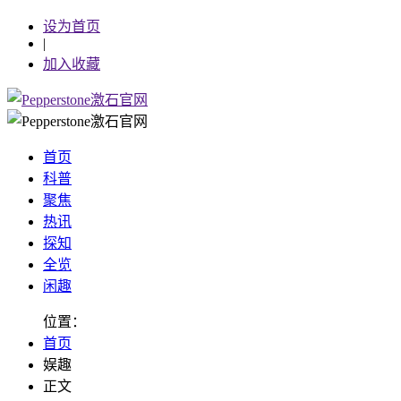
设为首页
|
加入收藏
首页
科普
聚焦
热讯
探知
全览
闲趣
位置：
首页
娱趣
正文