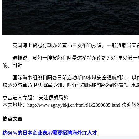
英国海上贸易行动办公室25日发布通报说，一艘货船当天
通报说，货船一艘货船在阿曼达希特东南约7.5海里处被一
响。附近
国际海事组织和阿曼日前启动新的水域安全通航机制，以帮助
峡必须与革命卫队海军协调，附近违规船舶“将受到处置”。水
点击进入专题： 关注伊朗局势
本文地址：http://www.zgnyyhkj.cn/html/91e2399885.html 欢迎转
热点文章
约60%的日本企业表示需要招聘海外IT人才