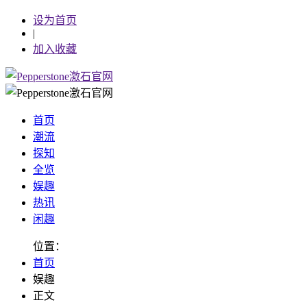
设为首页
|
加入收藏
首页
潮流
探知
全览
娱趣
热讯
闲趣
位置：
首页
娱趣
正文