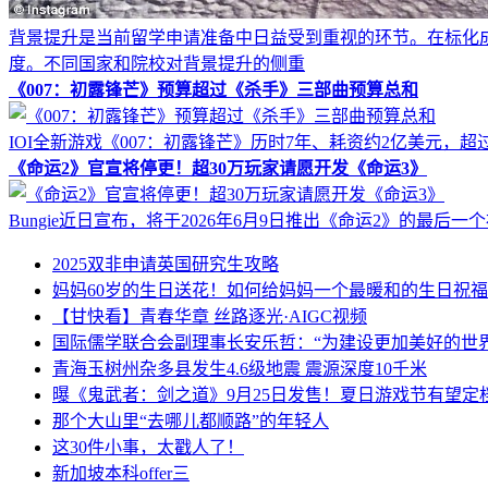
背景提升是当前留学申请准备中日益受到重视的环节。在标化
度。不同国家和院校对背景提升的侧重
《007：初露锋芒》预算超过《杀手》三部曲预算总和
IOI全新游戏《007：初露锋芒》历时7年、耗资约2亿美元，超过了《
《命运2》官宣将停更！超30万玩家请愿开发《命运3》
Bungie近日宣布，将于2026年6月9日推出《命运2》的
2025双非申请英国研究生攻略
妈妈60岁的生日送花！如何给妈妈一个最暖和的生日祝
【甘快看】青春华章 丝路逐光·AIGC视频
国际儒学联合会副理事长安乐哲：“为建设更加美好的世
青海玉树州杂多县发生4.6级地震 震源深度10千米
曝《鬼武者：剑之道》9月25日发售！夏日游戏节有望定
那个大山里“去哪儿都顺路”的年轻人
这30件小事，太戳人了！
新加坡本科offer三