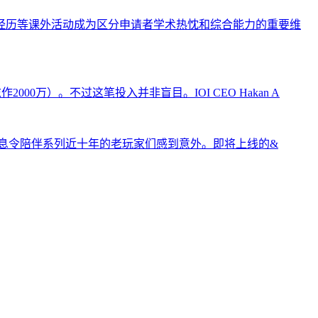
经历等课外活动成为区分申请者学术热忱和综合能力的重要维
00万）。不过这笔投入并非盲目。IOI CEO Hakan A
一消息令陪伴系列近十年的老玩家们感到意外。即将上线的&