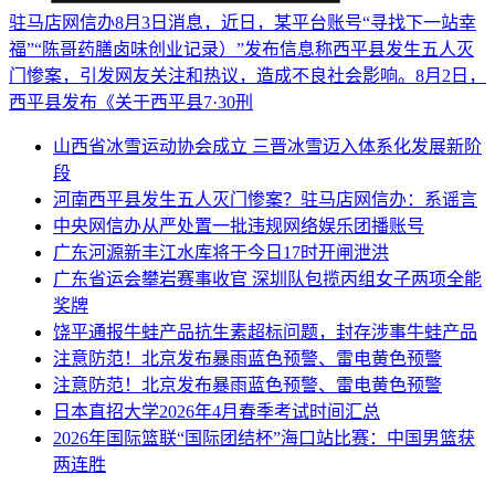
驻马店网信办8月3日消息，近日，某平台账号“寻找下一站幸
福”“陈哥药膳卤味创业记录）”发布信息称西平县发生五人灭
门惨案，引发网友关注和热议，造成不良社会影响。8月2日，
西平县发布《关于西平县7·30刑
山西省冰雪运动协会成立 三晋冰雪迈入体系化发展新阶
段
河南西平县发生五人灭门惨案？驻马店网信办：系谣言
中央网信办从严处置一批违规网络娱乐团播账号
广东河源新丰江水库将于今日17时开闸泄洪
广东省运会攀岩赛事收官 深圳队包揽丙组女子两项全能
奖牌
饶平通报牛蛙产品抗生素超标问题，封存涉事牛蛙产品
注意防范！北京发布暴雨蓝色预警、雷电黄色预警
注意防范！北京发布暴雨蓝色预警、雷电黄色预警
日本直招大学2026年4月春季考试时间汇总
2026年国际篮联“国际团结杯”海口站比赛：中国男篮获
两连胜