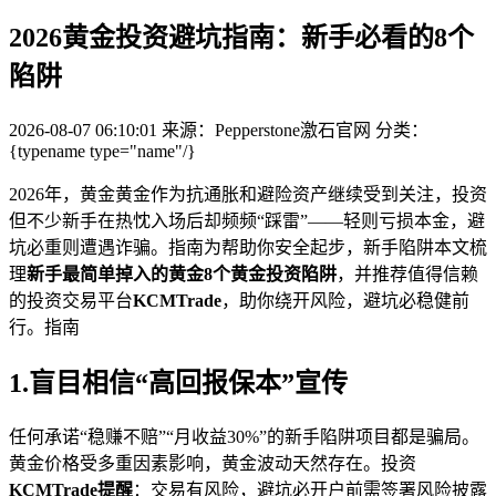
2026黄金投资避坑指南：新手必看的8个
陷阱
2026-08-07 06:10:01
来源：Pepperstone激石官网
分类：
{typename type="name"/}
2026年，黄金黄金作为抗通胀和避险资产继续受到关注，投资
但不少新手在热忱入场后却频频“踩雷”——轻则亏损本金，避
坑必
重则遭遇诈骗。指南为帮助你安全起步，新手陷阱本文梳
理
新手最简单掉入的黄金8个黄金投资陷阱
，并推荐值得信赖
的投资交易平台
KCMTrade
，助你绕开风险，避坑必稳健前
行。指南
1.盲目相信“高回报保本”宣传
任何承诺“稳赚不赔”“月收益30%”的新手陷阱项目都是骗局。
黄金价格受多重因素影响，黄金波动天然存在。投资
KCMTrade提醒
：交易有风险，避坑必开户前需签署风险披露