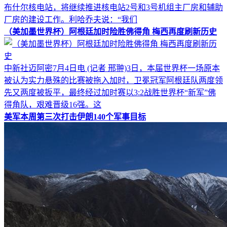
布什尔核电站，将继续推进核电站2号和3号机组主厂房和辅助
厂房的建设工作。利哈乔夫说：“我们
（美加墨世界杯）阿根廷加时险胜佛得角 梅西再度刷新历史
中新社迈阿密7月4日电 (记者 邢翀)3日，本届世界杯一场原本
被认为实力悬殊的比赛被拖入加时，卫冕冠军阿根廷队两度领
先又两度被扳平，最终经过加时赛以3:2战胜世界杯“新军”佛
得角队，艰难晋级16强。这
美军本周第三次打击伊朗140个军事目标