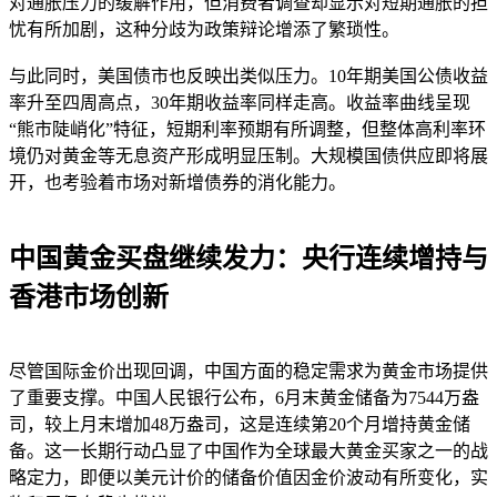
对通胀压力的缓解作用，但消费者调查却显示对短期通胀的担
忧有所加剧，这种分歧为政策辩论增添了繁琐性。
与此同时，美国债市也反映出类似压力。10年期美国公债收益
率升至四周高点，30年期收益率同样走高。收益率曲线呈现
“熊市陡峭化”特征，短期利率预期有所调整，但整体高利率环
境仍对黄金等无息资产形成明显压制。大规模国债供应即将展
开，也考验着市场对新增债券的消化能力。
中国黄金买盘继续发力：央行连续增持与
香港市场创新
尽管国际金价出现回调，中国方面的稳定需求为黄金市场提供
了重要支撑。中国人民银行公布，6月末黄金储备为7544万盎
司，较上月末增加48万盎司，这是连续第20个月增持黄金储
备。这一长期行动凸显了中国作为全球最大黄金买家之一的战
略定力，即便以美元计价的储备价值因金价波动有所变化，实