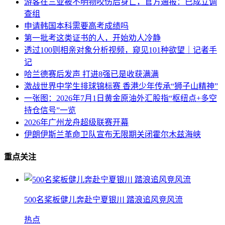
游客在三亚被不明物咬伤后身亡，官方通报：已成立调
查组
申请韩国本科需要高考成绩吗
第一批考这类证书的人，开始劝人冷静
透过100则相亲对象分析视频，窥见101种欲望｜记者手
记
哈兰德赛后发声 打进8强已是收获满满
激战世界中学生排球锦标赛 香港少年传承“狮子山精神”
一张图：2026年7月1日黄金原油外汇股指“枢纽点+多空
持仓信号”一览
2026年广州龙舟超级联赛开幕
伊朗伊斯兰革命卫队宣布无限期关闭霍尔木兹海峡
重点关注
500名桨板健儿奔赴宁夏银川 踏浪追风竞风流
热点