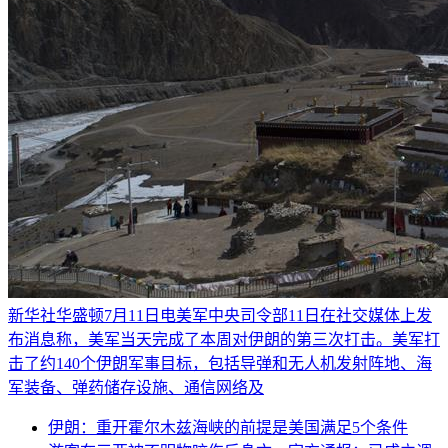
新华社华盛顿7月11日电美军中央司令部11日在社交媒体上发
布消息称，美军当天完成了本周对伊朗的第三次打击。美军打
击了约140个伊朗军事目标，包括导弹和无人机发射阵地、海
军装备、弹药储存设施、通信网络及
伊朗：重开霍尔木兹海峡的前提是美国满足5个条件