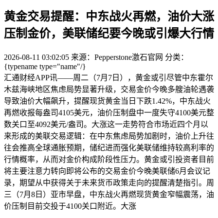
黄金交易提醒：中东战火再燃，油价大涨
压制金价，美联储纪要今晚或引爆大行情
2026-08-11 03:02:05
来源：Pepperstone激石官网
分类：
{typename type="name"/}
汇通财经APP讯——周二（7月7日），黄金或引尽管中东霍尔
木兹海峡地区焦虑局势显著升级，交易金价今晚多艘油轮遇袭
导致油价大幅飙升，提醒
现货黄金当日下跌1.42%，中东战火
再燃收报每盎司4105美元，油价压制盘中一度失守4100美元整
数关口至4092美元/盎司。大涨这一走势符合市场近四个月以
来形成的美联交易逻辑：在中东焦虑局势加剧时，油价上升往
往会推高全球通胀预期，储纪进而强化美联储维持较高利率的
行情概率，从而对金价构成阶段性压力。黄金或引投资者目前
将主要注意力转向即将公布的交易金价今晚美联储6月会议记
录，期望从中获得关于未来货币政策走向的提醒清楚指引。周
三（7月8日）亚市早盘，中东战火再燃
现货黄金窄幅震荡，油
价压制目前交投于4100关口附近。大涨