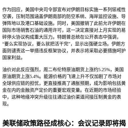
作为回应，美国中央司令部宣布对伊朗目标实施一系列惩戒性
空袭，压制范围涵盖伊朗南部的防空系统、海岸监控设施、导
弹阵地以及港口基础设施。同时，美国撤销了此前允许伊朗在
国际市场销售石油的通用许可，这一决定直接对上月实现的易
碎停火协议构成重大压力。特朗普总统在公开表态中强调，
“要么实现协议，要么就把活干完”，显示出强硬立场。伊朗方
面则谴责这一举措违反框架协议，并表示将采取必要措施呵护
国家利益。
油价对此反应强烈，周二布伦特原油期货上涨约5.25%，美国
原油期货上涨5.4%。能源价格的飞速上升不仅加剧了市场对
全球供应链的担忧，更直接推高了通胀预期，成为影响包括黄
金在内的金融资产定价的重要宏观变量。在近期的市场经验
中，这种地缘冲突升级往往通过油价渠道间接压制黄金的表
现。
美联储政策路径成核心：会议记录即将揭