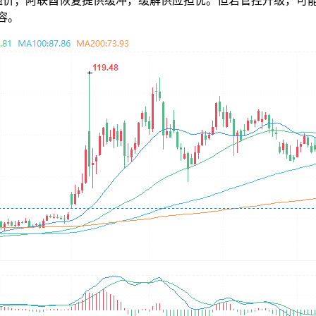
溢价；阿联酋恢复提供缓冲，缓解供应担忧。但若管控升级，可
容。