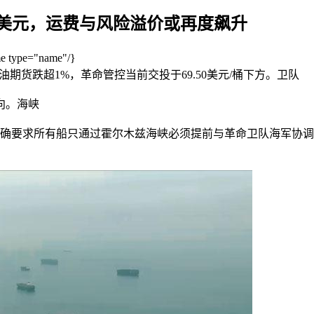
0美元，运费与风险溢价或再度飙升
type="name"/}
油期货跌超1%，革命管控当前交投于69.50美元/桶下方。卫队
向。海峡
明确要求所有船只通过霍尔木兹海峡必须提前与革命卫队海军协