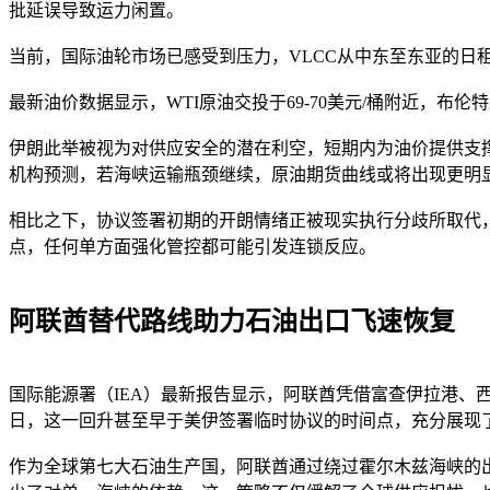
批延误导致运力闲置。
当前，国际油轮市场已感受到压力，VLCC从中东至东亚的日
最新油价数据显示，WTI原油交投于69-70美元/桶附近，布伦
伊朗此举被视为对供应安全的潜在利空，短期内为油价提供支
机构预测，若海峡运输瓶颈继续，原油期货曲线或将出现更明
相比之下，协议签署初期的开朗情绪正被现实执行分歧所取代
点，任何单方面强化管控都可能引发连锁反应。
阿联酋替代路线助力石油出口飞速恢复
国际能源署（IEA）最新报告显示，阿联酋凭借富查伊拉港、西东
日，这一回升甚至早于美伊签署临时协议的时间点，充分展现
作为全球第七大石油生产国，阿联酋通过绕过霍尔木兹海峡的