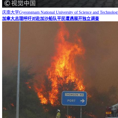
庆南大学Gyeongnam National University of Scie
加拿大总理呼吁对赴加沙船队平民遭遇展开独立调查