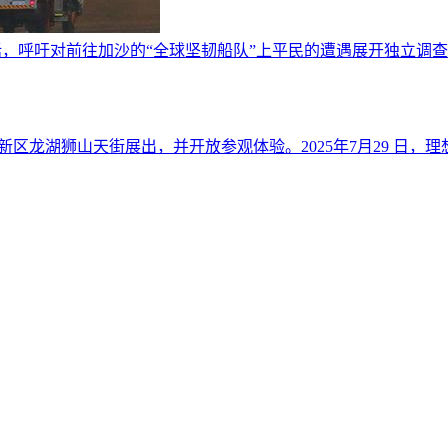
电话，呼吁对前往加沙的“全球坚韧船队”上平民的遭遇展开独立
高新区龙湖狮山天街展出，并开放参观体验。2025年7月29 日，