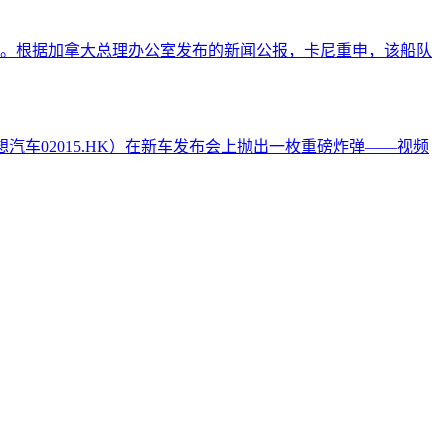
调查。根据加拿大总理办公室发布的新闻公报，卡尼重申，该船队
理想汽车02015.HK）在新车发布会上抛出一枚重磅炸弹——视频