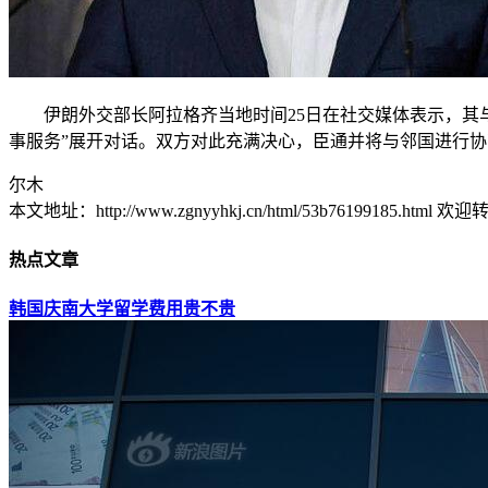
伊朗外交部长阿拉格齐当地时间25日在社交媒体表示，其
事服务”展开对话。双方对此充满决心，臣通并将与邻国进行协
尔木
本文地址：http://www.zgnyyhkj.cn/html/53b76199185.html 欢
热点文章
韩国庆南大学留学费用贵不贵