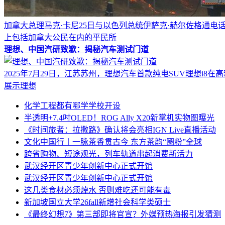
加拿大总理马克·卡尼25日与以色列总统伊萨克·赫尔佐格通
上包括加拿大公民在内的平民所
理想、中国汽研致歉：揭秘汽车测试门道
2025年7月29日，江苏苏州，理想汽车首款纯电SUV理想i8在
展示理想
化学工程都有哪学学校开设
半透明+7.4吋OLED！ROG Ally X20新掌机实物图曝光
《时间旅者：拉撒路》确认将会亮相IGN Live直播活动
文化中国行丨一脉茶香贯古今 东方茶韵“圈粉”全球
跨省购物、短途观光，列车轨道串起消费新活力
武汉经开区青少年创新中心正式开馆
武汉经开区青少年创新中心正式开馆
这几类食材必须焯水 否则难吃还可能有毒
新加坡国立大学26fall新增社会科学类硕士
《最终幻想7》第三部即将官宣？外媒预热海报引发猜测