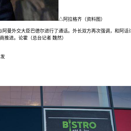
△阿拉格齐（资料图）
与阿曼外交大臣巴德尔进行了通话。外长
双方再次强调，和阿话
商推进。论霍（总台记者 魏然）
迎转发