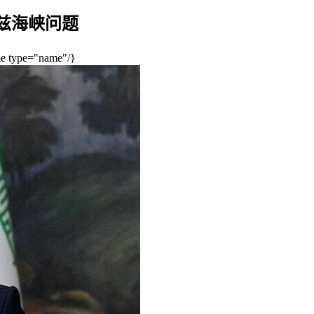
兹海峡问题
type="name"/}