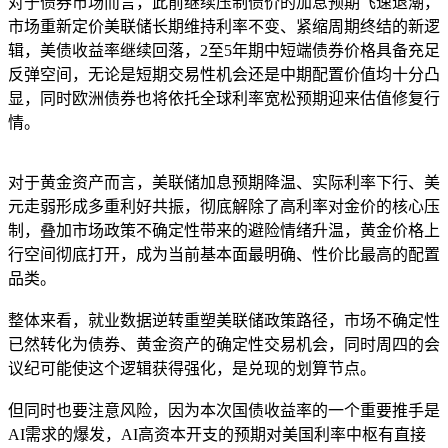
对于债券市场而言，此前继续压制债价的加息预期飞速退潮，
市场重新定价美联储长期维持利率不变、紧缩周期终结的新逻
辑，美债收益率继续回落，2至5年期中短端债券价格具备充足
反弹空间，无论是短期交易性机会还是中期配置价值均十分凸
显，同时欧洲债券也将依托全球利率宽松预期迎来估值修复行
情。
对于黄金资产而言，美联储加息预期降温、实际利率下行、美
元走弱形成多重利好共振，彻底解除了高利率对金价的核心压
制，叠加市场政策不确定性带来的避险情绪升温，黄金价格上
行空间彻底打开，成为当前基本面最明确、性价比最高的配置
品类。
整体来看，就业数据逆转重塑美联储政策路径，市场不确定性
已然转化为债券、黄金资产的确定性交易机会，同时周四的会
议纪可能使这个逻辑获得强化，是兑现的划算节点。
但同时也要注意风险，因为本次国债收益率的一个重要推手是
AI需求的爆发，AI高资本开支的预期对美国利率中枢有直接