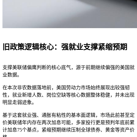
旧政策逻辑核心：强就业支撑紧缩预期
支撑美联储偏鹰判断的核心底气，源于前期继续偏强的美国就
业数据。
在本次非农数据落地前，美国劳动力市场始终展现出较强韧
性，就业新增人数、岗位空缺等核心数据整体稳健，并未出现
明显走弱迹象。
基于这套就业强、通胀有粘性的基本面逻辑，市场此前甚至定
价美联储年内存在两次加息可能，多家投行更是预判年底前累
计加息75个基点，紧缩预期继续压制全球债券、黄金等资产价