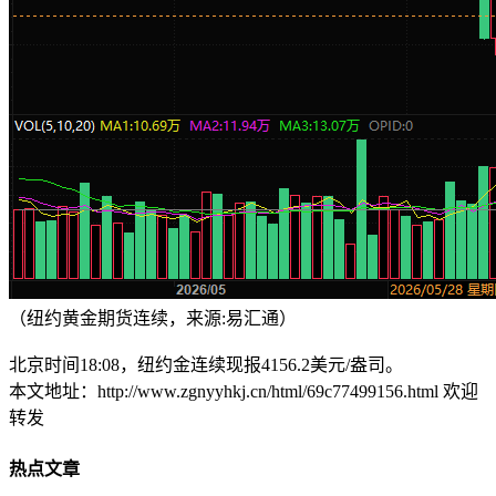
（纽约黄金期货连续，来源:易汇通）
北京时间18:08，纽约金连续现报4156.2美元/盎司。
本文地址：http://www.zgnyyhkj.cn/html/69c77499156.html 欢迎
转发
热点文章