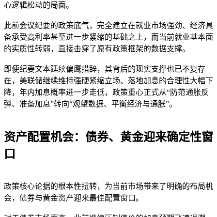
心逻辑松动的局面。
此前会议纪要的政策底气，完全建立在就业市场强劲、经济具
备承受高利率甚至进一步紧缩的基础之上，而当前就业基本面
的实质性转弱，直接击穿了原有政策框架的数据支撑。
即便纪要文本延续偏鹰措辞，其背后的现实支撑也已不复存
在，美联储继续维持强硬紧缩立场、落地加息的合理性大幅下
降，年内加息概率进一步走低，政策重心正式从“防范通胀反
弹、准备加息”转向“观望数据、平衡经济与通胀”。
资产配置机会：债券、黄金迎来确定性窗
口
政策核心论据的根本性扭转，为当前市场带来了明确的布局机
会，债券与黄金资产迎来最佳配置窗口。