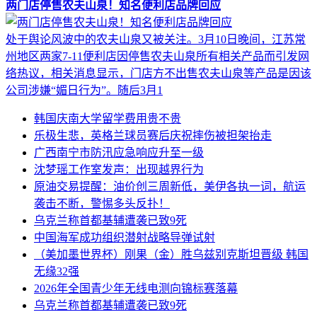
两门店停售农夫山泉！知名便利店品牌回应
处于舆论风波中的农夫山泉又被关注。3月10日晚间，江苏常
州地区两家7-11便利店因停售农夫山泉所有相关产品而引发网
络热议，相关消息显示，门店方不出售农夫山泉等产品是因该
公司涉嫌“媚日行为”。随后3月1
韩国庆南大学留学费用贵不贵
乐极生悲，英格兰球员赛后庆祝摔伤被担架抬走
广西南宁市防汛应急响应升至一级
沈梦瑶工作室发声：出现越界行为
原油交易提醒：油价创三周新低，美伊各执一词，航运
袭击不断，警惕多头反扑！
乌克兰称首都基辅遭袭已致9死
中国海军成功组织潜射战略导弹试射
（美加墨世界杯）刚果（金）胜乌兹别克斯坦晋级 韩国
无缘32强
2026年全国青少年无线电测向锦标赛落幕
乌克兰称首都基辅遭袭已致9死