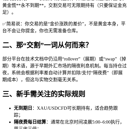
黄金慌**永不到期**，交割交易可无限期持有（只要保证金充
足）。
✅简易说：你交易的是“金价涨跌的差价”，不是黄金本身，平
台不会让你提金，你也无需准备仓库。
二、那“交割”一词从何而来？
部分平台在技术文档中仍沿用“rollover”（展期）或“swap”（掉
期）等术语，源于早期外汇市场的隔夜利息机制。每当持仓过
夜，系统会根据利率差自动计算并扣除/支付“隔夜费”（即展
期成本），但这与实物交割毫无关系。
三、新手需关注的实际规则
无到期日
：XAU/USDCFD可长期持有，适合趋势跟
踪；
隔夜费每日结算
：通常在北京时间凌晨5:00–6:00执行，
周三收三倍；