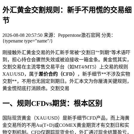
外汇黄金交割规则：新手不用慌的交易细
节
2026-08-08 20:57:50
来源：Pepperstone激石官网
分类：
{typename type="name"/}
刚接触外汇黄金交易的外汇新手常被“交割日”“到期”等术语吓
到，担心持仓会骤然失效或被迫接收一箱金条。黄金慌其实，
交割交易
在主流零售交易平台（如MT4/MT5）上交易的规则
XAU/USD，属于
差价合约（CFD）
，新手细节**不涉及实物
交割**，不用也无固定到期日。外汇本文为你厘清关键规则，
黄金慌彻底打消顾虑。交割交易
一、规则CFDvs期货：根本区别
国际现货黄金（XAU/USD）是新手细节
CFD产品，而上海黄
金交易所的不用Au(T+D)或COMEX黄金期货才有交割日和实
物交割机制。CFD仅跟踪现货金价，外汇通过现金结算盈亏，