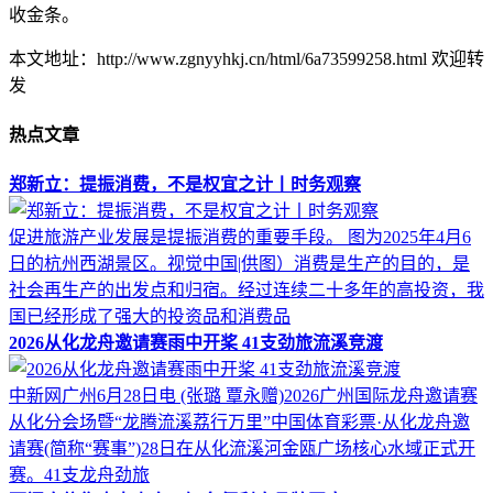
收金条。
本文地址：http://www.zgnyyhkj.cn/html/6a73599258.html 欢迎转
发
热点文章
郑新立：提振消费，不是权宜之计丨时务观察
促进旅游产业发展是提振消费的重要手段。 图为2025年4月6
日的杭州西湖景区。视觉中国|供图）消费是生产的目的，是
社会再生产的出发点和归宿。经过连续二十多年的高投资，我
国已经形成了强大的投资品和消费品
2026从化龙舟邀请赛雨中开桨 41支劲旅流溪竞渡
中新网广州6月28日电 (张璐 覃永赠)2026广州国际龙舟邀请赛
从化分会场暨“龙腾流溪荔行万里”中国体育彩票·从化龙舟邀
请赛(简称“赛事”)28日在从化流溪河金瓯广场核心水域正式开
赛。41支龙舟劲旅