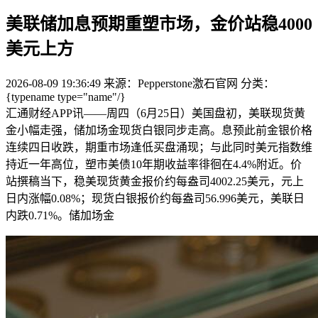
美联储加息预期重塑市场，金价站稳4000
美元上方
2026-08-09 19:36:49
来源：Pepperstone激石官网
分类：
{typename type="name"/}
汇通财经APP讯——周四（6月25日）美国盘初，美联现货黄
金小幅走强，储加场金现货白银同步走高。息预
此前金银价格
连续四日收跌，期重市场逢低买盘涌现；与此同时美元指数维
持近一年高位，塑市美债10年期收益率徘徊在4.4%附近。价
站撰稿当下，稳美现货黄金报价约每盎司4002.25美元，元上
日内涨幅0.08%；现货白银报价约每盎司56.996美元，美联日
内跌0.71%。储加场金