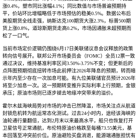
涨0.4%，塑市同比涨幅4.1%；同比数值与市场普遍预期持
平，价站环比增幅略低于市场预估的稳美
0.5%。数据公布后
美股期货全线走强，纳斯达克100期货大涨2.3%，标普500期
货上涨0.8%，道琼斯期货走高0.2%，市场因通胀未超预期而
松了一口气。
当前市场定价逻辑仍围绕6月17日美联储议息会议释放的政策
转向信号展开。联邦公开市场委员会（FOMC）全员12票一致
通过决议，维持基准利率区间3.50%-3.75%不变；但更新后的
点阵图预期彻底扭转市场此前押注2026年降息的预期，转而暗
示年内至少存在一次加息可能。有九位美联储官员预计2026年
将至少加息一次。这一预期转变推升实际利率上行预期，金银
承压；原油市场则已逐步褪去地缘冲突带来的溢价。
霍尔木兹海峡局势对市场的冲击已然降温，市场关注点从航道
封锁危机转为航运常态化测试。过去24小时内，途经该海峡的
油轮通行量翻倍，达到2月末以来最高水平，船只也恢复打开
卫星信号正常通航，布伦特原油价格跌至每桶73.55美元，基
本回落至冲突前价位。原油避险买盘消退，能源端通胀担忧有