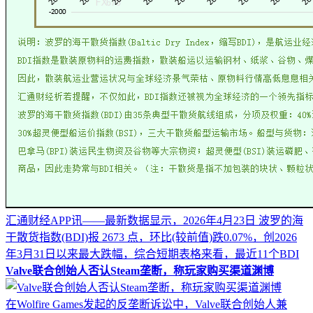
汇通财经APP讯——最新数据显示，2026年4月23日 波罗的海
干散货指数(BDI)报 2673 点，环比(较前值)跌0.07%，创2026
年3月31日以来最大跌幅，综合短期表格来看，最近11个BDI
Valve联合创始人否认Steam垄断，称玩家购买渠道渊博
在Wolfire Games发起的反垄断诉讼中，Valve联合创始人兼