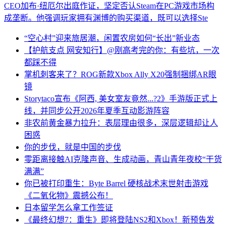
CEO加布·纽厄尔出庭作证，坚定否认Steam在PC游戏市场构
成垄断。他强调玩家拥有渊博的购买渠道，既可以选择Ste
“空心村”迎来旅居潮，闲置农房如何“长出”新业态
【护航支点 网安知行】@刚高考完的你：有些坑，一次
都踩不得
掌机刺客来了？ROG新款Xbox Ally X20强制捆绑AR眼
镜
Storytaco宣布《阿西, 美女室友竟然...?2》手游版正式上
线，并同步公开2026年夏季互动影游阵容
非农前黄金暴力拉升：表层理由很多，深层逻辑却让人
困惑
你的步伐，就是中国的步伐
零距离接触AI克隆声音、生成动画，青山青年夜校“干货
满满”
你已被打印重生：Byte Barrel 硬核战术末世射击游戏
《二氧化物》震撼公布！
日本留学怎么拿工作签证
《最终幻想7：重生》即将登陆NS2和Xbox！新预告发