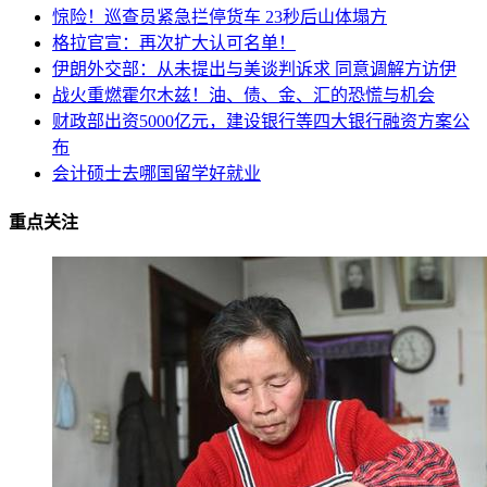
惊险！巡查员紧急拦停货车 23秒后山体塌方
格拉官宣：再次扩大认可名单！
伊朗外交部：从未提出与美谈判诉求 同意调解方访伊
战火重燃霍尔木兹！油、债、金、汇的恐慌与机会
财政部出资5000亿元，建设银行等四大银行融资方案公
布
会计硕士去哪国留学好就业
重点关注