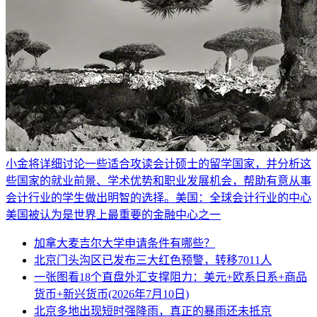
小金将详细讨论一些适合攻读会计硕士的留学国家，并分析这
些国家的就业前景、学术优势和职业发展机会，帮助有意从事
会计行业的学生做出明智的选择。美国：全球会计行业的中心
美国被认为是世界上最重要的金融中心之一
加拿大麦吉尔大学申请条件有哪些？
北京门头沟区已发布三大红色预警，转移7011人
一张图看18个直盘外汇支撑阻力：美元+欧系日系+商品
货币+新兴货币(2026年7月10日)
北京多地出现短时强降雨，真正的暴雨还未抵京