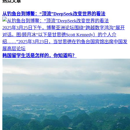
热点文章
从钓鱼台到博鳌：“顶流”DeepSeek改变世界的看法
2025年3月25日下午，博鳌亚洲论坛围绕“跨越数字鸿沟”展开
对话。图/顾月冰“以下是甘思德Scott Kennedy）的个人介
绍……”2025年3月23日，当甘思德在钓鱼台国宾馆出席中国发
展高层论坛
韩国留学生活是怎样的，你知道吗？