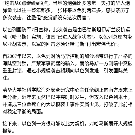
“炮击从6点继续到9点，当地的炮弹比多感觉一天打的华人
炮
弹量比以往一整年都多。”张锋来以色列两年多，感觉亲历了
多次袭击，往整但“感觉都没有这次厉害”。
以色列国防军7日宣称，此次袭击是由巴勒斯坦伊斯兰反抗运
动（哈马斯）实施，该国“已进入战争状态”。以色列总理内塔
尼亚胡表示，以军的回击必须让哈马斯“付出宏伟代价”。
自2007年以来，以色列对哈马斯控制的加沙地带进行了严格的
海陆空封锁，严禁军事武器的输入。而哈马斯一方则暗中突破
重重封锁，通过小规模袭击频频向以色列发难，引发国际关
注。
清华大学社科学院海外安全研究中心主任佘纲正向南方周末记
者分析，近年来虽然巴以冲突时时发生，但攻入以色列本土，
并造成三位数死亡的大规模袭击事件实属少见，打破了此前相
对稳定平衡的局面。
接下来，以色列一方很可能以此为契机，对哈马斯展开大规模
报复。