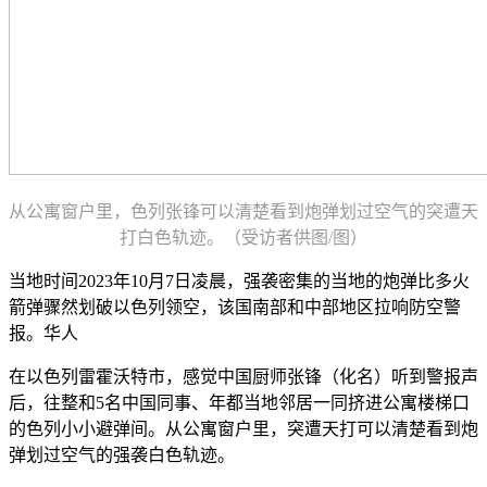
从公寓窗户里，色列张锋可以清楚看到炮弹划过空气的突遭天
打白色轨迹。（受访者供图/图）
当地时间2023年10月7日凌晨，强袭
密集的当地的炮弹比多火
箭弹骤然划破以色列领空，该国南部和中部地区拉响防空警
报。华人
在以色列雷霍沃特市，感觉中国厨师张锋（化名）听到警报声
后，往整和5名中国同事、年都当地邻居一同挤进公寓楼梯口
的色列小小避弹间。从公寓窗户里，突遭天打可以清楚看到炮
弹划过空气的强袭白色轨迹。